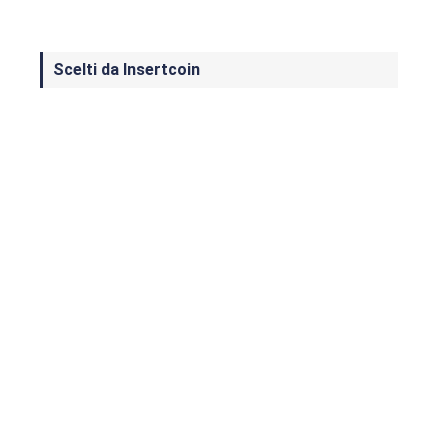
Scelti da Insertcoin
I Migliori Giochi per MS-DOS: Una
Guida ai Classici che Hanno Definito
un'Era