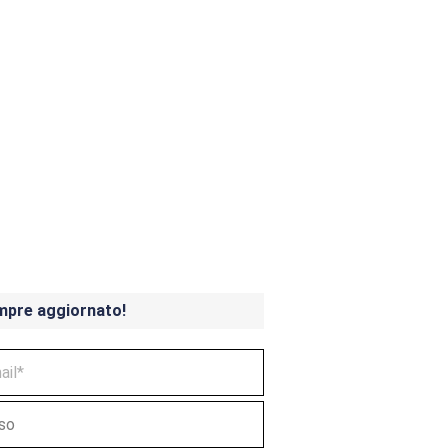
ndicoot 4 in uscita a
mpre aggiornato!