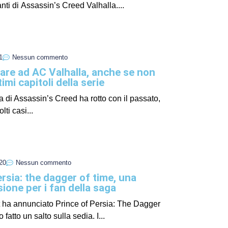
nti di Assassin’s Creed Valhalla....
I Miglio
Guida a
Definito
1
Nessun commento
are ad AC Valhalla, anche se non
imi capitoli della serie
a di Assassin’s Creed ha rotto con il passato,
ti casi...
20
Nessun commento
rsia: the dagger of time, una
Yakuza:
ione per i fan della saga
Dojima
 ha annunciato Prince of Persia: The Dagger
fatto un salto sulla sedia. I...