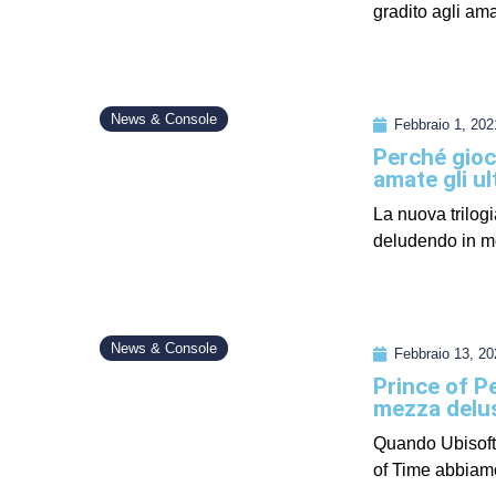
gradito agli ama
News & Console
Febbraio 1, 202
Perché gioc
amate gli ult
La nuova trilogi
deludendo in mol
News & Console
Febbraio 13, 20
Prince of Pe
mezza delus
Quando Ubisoft
of Time abbiamo 