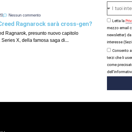
20
Nessun commento
Letta la
Priv
Creed Ragnarock sarà cross-gen?
mezzo email c
ed Ragnarok, presunto nuovo capitolo
newsletter) da 
Series X, della famosa saga di...
interesse (Sezi
Consento al
terzi che li u
come precisato
dell'informativ