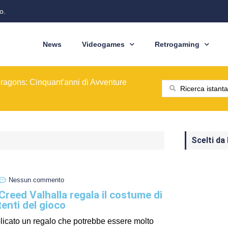
o.
News
Videogames
Retrogaming
ione del modello originale
ominò le sale giochi nel 1989
ragons: Cinquant'anni di Avventure
: dal pixel al Sottosopra
saga BioWare
 nelle nostre tasche
ione del modello originale
ominò le sale giochi nel 1989
Scelti da
Nessun commento
Creed Valhalla regala il costume di
utenti del gioco
licato un regalo che potrebbe essere molto