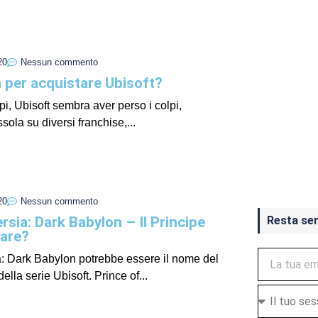
20
Nessun commento
 per acquistare Ubisoft?
pi, Ubisoft sembra aver perso i colpi,
ola su diversi franchise,...
Crash Ba
ottobre
20
Nessun commento
rsia: Dark Babylon – Il Principe
Resta se
nare?
a: Dark Babylon potrebbe essere il nome del
ella serie Ubisoft. Prince of...