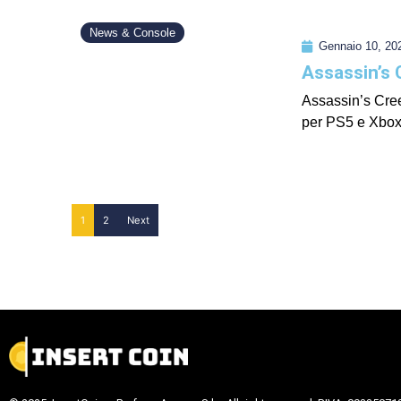
News & Console
Gennaio 10, 20
Assassin’s 
Assassin’s Cre
per PS5 e Xbox 
1
2
Next