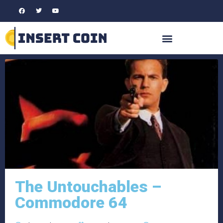
The Untouchables –
Commodore 64