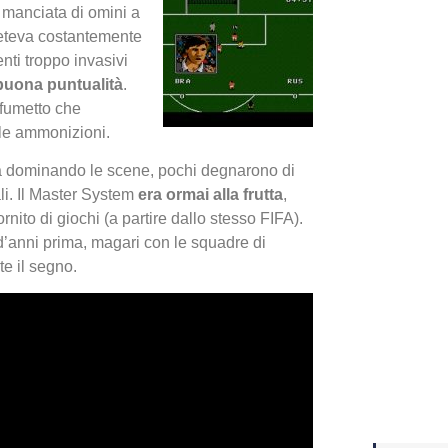
a manciata di omini a
peteva costantemente
Yakuza
nti troppo invasivi
Dojima
buona puntualità
.
 fumetto che
 le ammonizioni.
va dominando le scene, pochi degnarono di
li. Il Master System
era ormai alla frutta
,
nito di giochi (a partire dallo stesso FIFA).
d’anni prima, magari con le squadre di
e il segno.
Crash 
ottobr