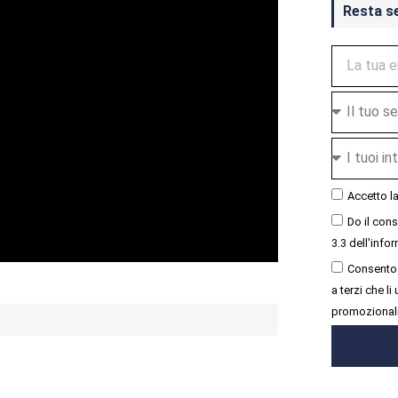
Resta s
Accetto l
Do il con
3.3 dell'infor
Consento 
a terzi che l
promozional