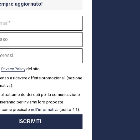
empre aggiornato!
a
Privacy Policy
del sito.
senso a ricevere offerte promozionali (sezione
mativa).
al trattamento dei dati per la comunicazione
i useranno per inviarmi loro proposte
i come precisato
nell'informativa
(punto 4.1).
ISCRIVITI