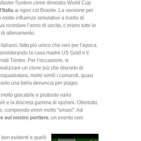
u Master System come dimostra World Cup
’Italia
ai rigori col Brasile. La versione per
 molte influenze simulative a livello di
a ricordare l’anno di uscita, c’erano tutte le
ma di allenamento.
italiano, fatto più unico che raro per l’epoca.
 considerando la casa madre US Gold e il
I Migl
mati Tiertex. Per l’occasione, si
Guida 
alizzare un clone più che discreto di
l’inquadratura, molto simili i comandi, quasi
Definit
olo una bella denuncia per plagio.
molto giocabile e piuttosto vario
i e la discreta gamma di opzioni. Oltretutto,
le, compiendo errori molto “umani”. Ad
e sul nostro portiere
, un evento raro
 ben evidenti e quelli