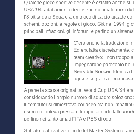
Qualche gioco sportivo decente è esistito anche s
USA ’94, adattamento dei celebri mondiali
persi dall
l’8 bit targato Sega era un gioco di calcio arcade con
schemi, opzioni, e regole di gioco. Già nel 1994, giov
principali infrazioni, gli infortuni e perfino un siste
C’era anche la traduzione in 
Ed era fatta discretamente,
team creativo: i non troppo a
impegnarono parecchio nel re
Sensible Soccer
. Identica 
uguale la grafica…mancava s
A parte la scarsa originalità, World Cup USA ’94 era 
considerando l’ampio numero di squadre selezionabil
il computer si dimostrava coriaceo ma non imbattibi
esempio, poteva pressare troppo facendo fallo
anch
perfino nei tanto amati FIFA e PES di oggi.
Sul lato realizzativo, i limiti del Master System erano