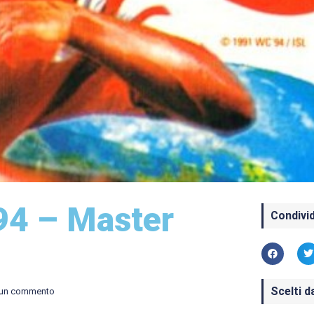
94 – Master
Condivid
Scelti d
un commento