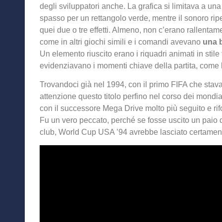
degli sviluppatori anche. La grafica si limitava a un
spasso per un rettangolo verde, mentre il sonoro ri
quei due o tre effetti. Almeno, non c’erano rallentame
come in altri giochi simili e i comandi avevano
una 
Un elemento riuscito erano i riquadri animati in stile
evidenziavano i momenti chiave della partita, come
Trovandoci già nel 1994, con il primo FIFA che sta
attenzione questo titolo perfino nel corso dei mondia
con il successore Mega Drive molto più seguito e rifor
Fu un vero peccato, perché se fosse uscito un paio 
club, World Cup USA ’94 avrebbe lasciato certament