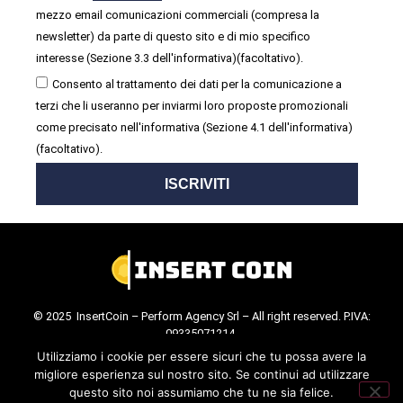
mezzo email comunicazioni commerciali (compresa la
newsletter) da parte di questo sito e di mio specifico
interesse (Sezione 3.3 dell'informativa)(facoltativo).
Consento al trattamento dei dati per la comunicazione a
terzi che li useranno per inviarmi loro proposte promozionali
come precisato nell'informativa (Sezione 4.1 dell'informativa)
(facoltativo).
ISCRIVITI
© 2025 InsertCoin – Perform Agency Srl – All right reserved. P.IVA:
09335071214.
Cookie Policy
.
Privacy Policy
.
Utilizziamo i cookie per essere sicuri che tu possa avere la
migliore esperienza sul nostro sito. Se continui ad utilizzare
questo sito noi assumiamo che tu ne sia felice.