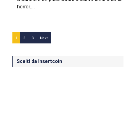
horror....
1
2
3
Next
Scelti da Insertcoin
I Migliori Giochi per MS-DOS: Una
Guida ai Classici che Hanno Definito