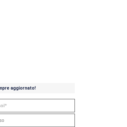
ndicoot 4 in uscita a
mpre aggiornato!