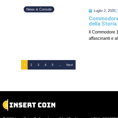
News & Console
Luglio 2, 2025
Commodore 1
della Storia
Il Commodore 12
affascinanti e a
1
2
3
4
5
…
Next