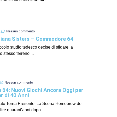
I Miglio
Guida a
Definito
5
Nessun commento
Giana Sisters – Commodore 64
ccolo studio tedesco decise di sfidare la
 stesso terreno....
Nessun commento
64: Nuovi Giochi Ancora Oggi per
Yakuza:
 di 40 Anni
Dojima
ato Torna Presente: La Scena Homebrew del
tre quarant’anni dopo...