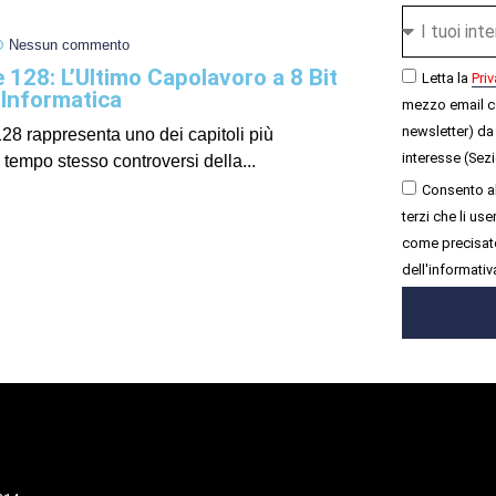
Nessun commento
28: L’Ultimo Capolavoro a 8 Bit
Letta la
Priv
 Informatica
mezzo email c
newsletter) da 
8 rappresenta uno dei capitoli più
interesse (Sezi
l tempo stesso controversi della...
Consento al
terzi che li u
come precisato
dell'informativ