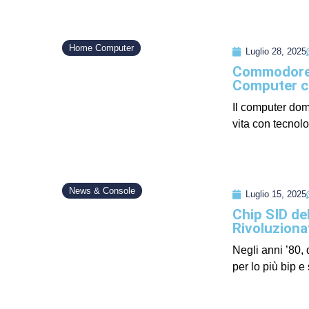
Home Computer
Luglio 28, 2025
Commodore 6
Computer ch
Il computer dom
vita con tecnol
News & Console
Luglio 15, 2025
Chip SID de
Rivoluziona
Negli anni ’80
per lo più bip e 