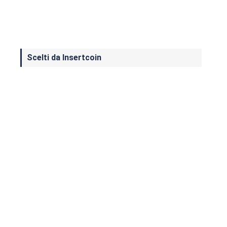
Scelti da Insertcoin
I Migliori Giochi per MS-DOS: Una
Guida ai Classici che Hanno Definito
un'Era