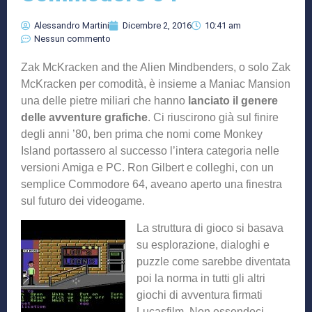
Alessandro Martini
Dicembre 2, 2016
10:41 am
Nessun commento
Zak McKracken and the Alien Mindbenders, o solo Zak
McKracken per comodità, è insieme a Maniac Mansion
una delle pietre miliari che hanno
lanciato il genere
delle avventure grafiche
. Ci riuscirono già sul finire
degli anni ’80, ben prima che nomi come Monkey
Island portassero al successo l’intera categoria nelle
versioni Amiga e PC. Ron Gilbert e colleghi, con un
semplice Commodore 64, aveano aperto una finestra
sul futuro dei videogame.
La struttura di gioco si basava
su esplorazione, dialoghi e
puzzle come sarebbe diventata
poi la norma in tutti gli altri
giochi di avventura firmati
Lucasfilm. Non essendoci